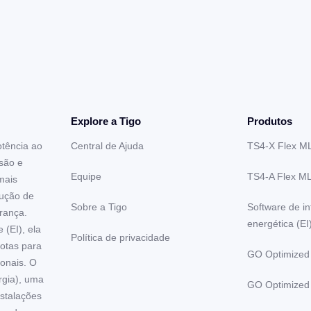
Explore a Tigo
Produtos
otência ao
Central de Ajuda
TS4-X Flex M
são e
Equipe
TS4-A Flex M
mais
dução de
Sobre a Tigo
Software de in
rança.
energética (EI
(EI), ela
Política de privacidade
rotas para
GO Optimized
onais. O
gia), uma
GO Optimized
nstalações