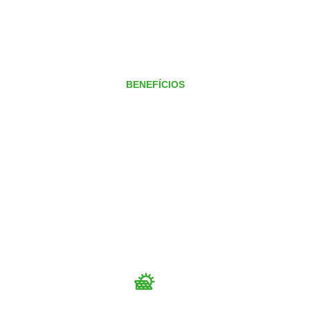
BENEFÍCIOS
A Energy Intelligence
melhora o resultado final
de sua empresa e de seus
projetos