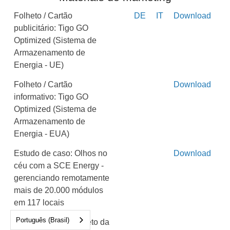
Folheto / Cartão
DE
IT
Download
publicitário: Tigo GO
Optimized (Sistema de
Armazenamento de
Energia - UE)
Folheto / Cartão
Download
informativo: Tigo GO
Optimized (Sistema de
Armazenamento de
Energia - EUA)
Estudo de caso: Olhos no
Download
céu com a SCE Energy -
gerenciando remotamente
mais de 20.000 módulos
em 117 locais
Português (Brasil)
Folheto / Flyer: Folheto da