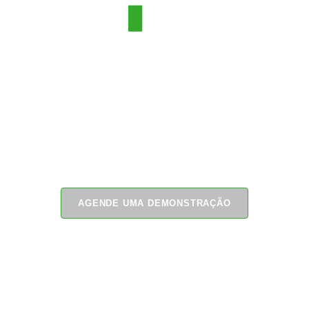
Clientes mais felizes
Receba alertas críticos de um software inteligente que
trabalha para você 24 horas por dia, 7 dias por semana,
e não dos clientes.
AGENDE UMA DEMONSTRAÇÃO