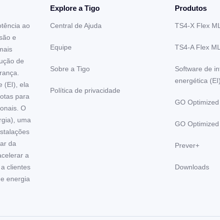
Explore a Tigo
Produtos
otência ao
Central de Ajuda
TS4-X Flex M
são e
Equipe
TS4-A Flex M
mais
dução de
Sobre a Tigo
Software de in
rança.
energética (EI
(EI), ela
Política de privacidade
rotas para
GO Optimized
onais. O
gia), uma
GO Optimized
nstalações
lar da
Prever+
acelerar a
a clientes
Downloads
de energia