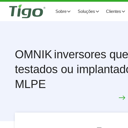
Sobre
Soluções
Clientes
OMNIK
inversores qu
testados ou implantad
MLPE